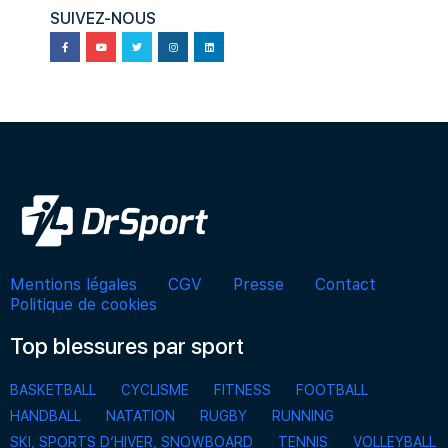
SUIVEZ-NOUS
Mentions légales
CGV
Presse
Contact
Politique de cookies
Top blessures par sport
BASKETBALL
CYCLISME
FITNESS
FOOTBALL
HANDBALL
NATATION
RUGBY
RUNNING
SKI, SPORTS D’HIVER, SNOWBOARD
TENNIS
VOLLEYBALL