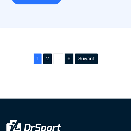
1
2
…
6
Suivant