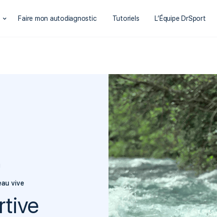
t
Faire mon autodiagnostic
Tutoriels
L’Équipe DrSport
g
eau vive
rtive