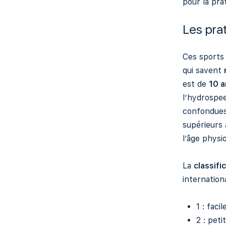
pour la pra
Les pra
Ces sports
qui savent
est de
10 a
l’hydrospee
confondues
supérieurs 
l’âge physi
La
classifi
internationa
1 : facil
2 : peti