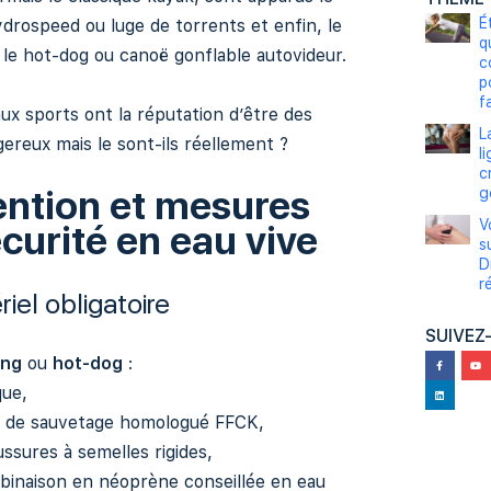
É
hydrospeed ou luge de torrents et enfin, le
q
 le hot-dog ou canoë gonflable autovideur.
c
p
fa
x sports ont la réputation d’être des
L
ereux mais le sont-ils réellement ?
l
c
ention et mesures
g
V
curité en eau vive
s
D
r
iel obligatoire
SUIVEZ
ing
ou
hot-dog
:
que,
et de sauvetage homologué FFCK,
ssures à semelles rigides,
binaison en néoprène conseillée en eau