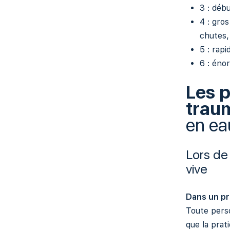
3 : débu
4 : gros
chutes
5 : rap
6 : énor
Les 
trau
en ea
Lors de 
vive
Dans un pr
Toute perso
que la prat