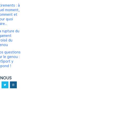
tirements : à
uel moment,
omment et
our quoi
ire...
a rupture du
igament
roisé du
enou
os questions
ur le genou :
rSport y
épond !
-NOUS