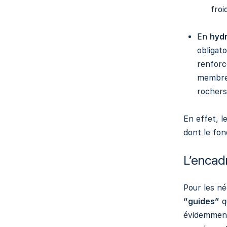
froi
En
hyd
obligat
renforc
membres
rochers
En effet, l
dont le fon
L’enca
Pour les né
“guides”
q
évidemment 