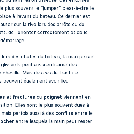
c ou sans lésion osseuse. Ces entorses
le plus souvent le “jumper” c’est-à-dire le
placé à l’avant du bateau. Ce dernier est
auter sur la rive lors des arrêts ou de
raft, de l’orienter correctement et de le
 démarrage.
s, lors des chutes du bateau, la marque sur
 glissants peut aussi entraîner des
 cheville. Mais des cas de fracture
re peuvent également avoir lieu.
es
et
fractures
du
poignet
viennent en
ition. Elles sont le plus souvent dues à
mais parfois aussi à des
conflits
entre le
rocher
entre lesquels la main peut rester