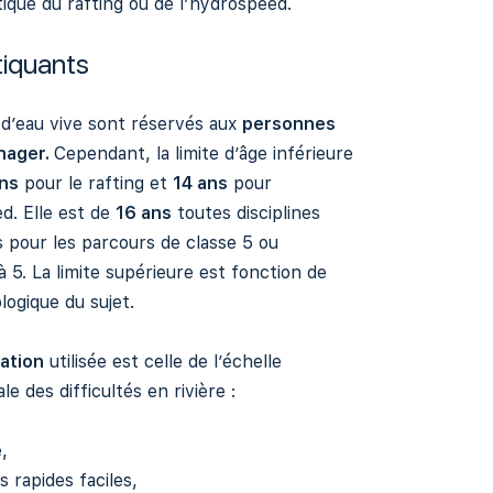
tique du rafting ou de l’hydrospeed.
tiquants
 d’eau vive sont réservés aux
personnes
nager.
Cependant, la limite d’âge inférieure
ns
pour le rafting et
14 ans
pour
d. Elle est de
16 ans
toutes disciplines
 pour les parcours de classe 5 ou
à 5. La limite supérieure est fonction de
ologique du sujet.
cation
utilisée est celle de l’échelle
le des difficultés en rivière :
e,
ts rapides faciles,