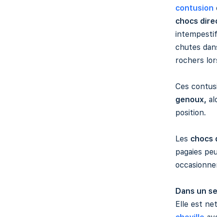
contusion
chocs dire
intempestif
chutes dans
rochers lo
Ces contusi
genoux,
al
position.
Les
chocs 
pagaies peu
occasionne
Dans un se
Elle est n