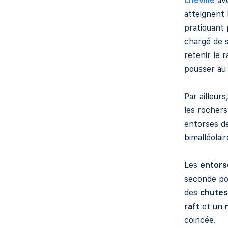
cheville
ave
atteignent 
pratiquant 
chargé de s
retenir le 
pousser au
Par ailleur
les rochers
entorses de
bimalléolai
Les
entors
seconde pos
des
chutes
raft
et un
coincée.