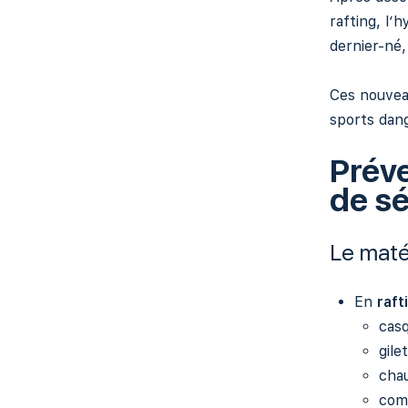
rafting, l’
dernier-né,
Ces nouveau
sports dang
Prév
de sé
Le matér
En
raft
cas
gil
chau
com