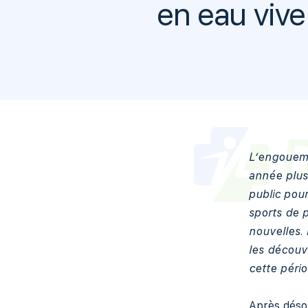
en eau vive
L’engoueme
année plus 
public pou
sports de p
nouvelles.
les découvr
cette pério
Après désor