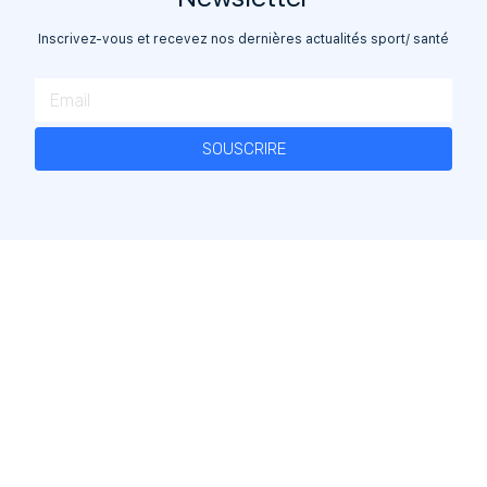
HANDBALL
NATATION
RUGBY
RUNNING
Inscrivez-vous et recevez nos dernières actualités sport/ santé
SKI, SPORTS D’HIVER, SNOWBOARD
TENNIS
VOLLEYBALL
S'inscrire à la Newsletter
Pour ne rien manquer des actualités de DrSport et
SOUSCRIRE
bénéficier d’offres exclusives.
Go
©2020 Dr Sport