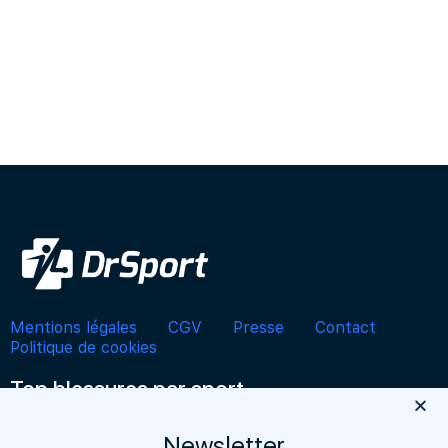
Mentions légales
CGV
Presse
Contact
Politique de cookies
Top blessures par sport
BASKETBALL
CYCLISME
FITNESS
FOOTBALL
Newsletter