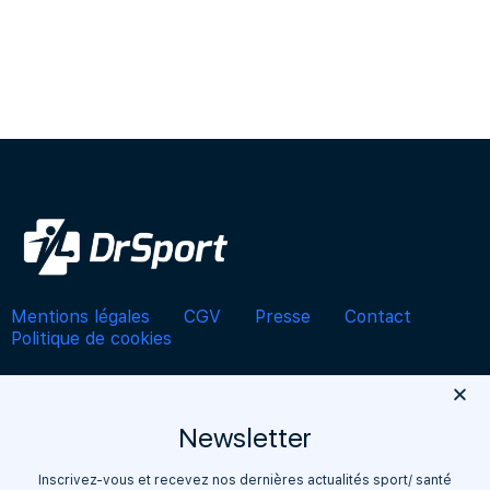
Mentions légales
CGV
Presse
Contact
Politique de cookies
Top blessures par sport
Newsletter
BASKETBALL
CYCLISME
FITNESS
FOOTBALL
HANDBALL
NATATION
RUGBY
RUNNING
Inscrivez-vous et recevez nos dernières actualités sport/ santé
SKI, SPORTS D’HIVER, SNOWBOARD
TENNIS
VOLLEYBALL