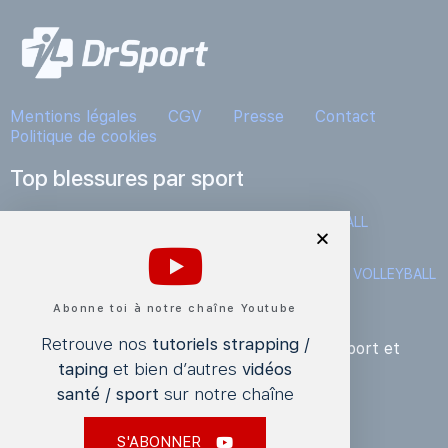
Mentions légales
CGV
Presse
Contact
Politique de cookies
Top blessures par sport
BASKETBALL
CYCLISME
FITNESS
FOOTBALL
HANDBALL
NATATION
RUGBY
RUNNING
SKI, SPORTS D’HIVER, SNOWBOARD
TENNIS
VOLLEYBALL
Abonne toi à notre chaîne Youtube
S'inscrire à la Newsletter
Retrouve nos
tutoriels strapping /
Pour ne rien manquer des actualités de DrSport et
taping
et bien d’autres
vidéos
bénéficier d’offres exclusives.
santé / sport
sur notre chaîne
S'ABONNER