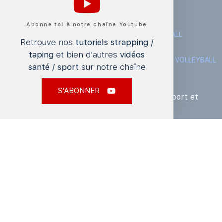
Top blessures par sport
Abonne toi à notre chaîne Youtube
BASKETBALL
CYCLISME
FITNESS
FOOTBALL
Retrouve nos
tutoriels strapping /
HANDBALL
NATATION
RUGBY
RUNNING
taping
et bien d’autres
vidéos
SKI, SPORTS D’HIVER, SNOWBOARD
TENNIS
VOLLEYBALL
santé / sport
sur notre chaîne
S'inscrire à la Newsletter
S'ABONNER
Pour ne rien manquer des actualités de DrSport et
bénéficier d’offres exclusives.
Go
©2020 Dr Sport