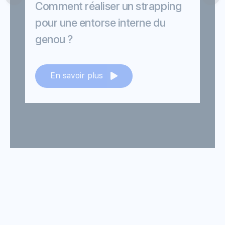
Comment réaliser un strapping
pour une entorse interne du
p
genou ?
En savoir plus