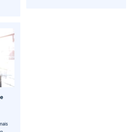
ce
mais
n.