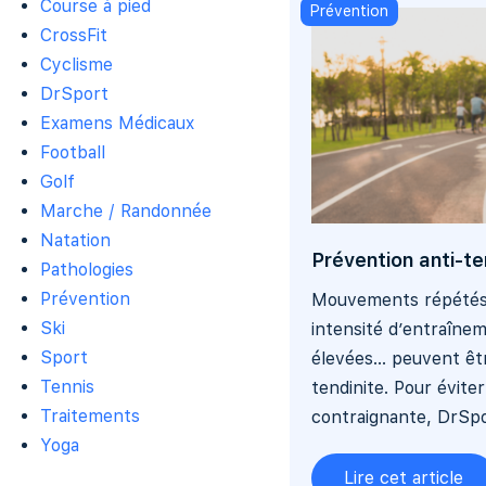
Course à pied
Prévention
CrossFit
Cyclisme
DrSport
Examens Médicaux
Football
Golf
Marche / Randonnée
Natation
Prévention anti-te
Pathologies
Prévention
Mouvements répétés
Ski
intensité d’entraîne
Sport
élevées… peuvent être
Tennis
tendinite. Pour évite
Traitements
contraignante, DrSpor
Yoga
Lire cet article