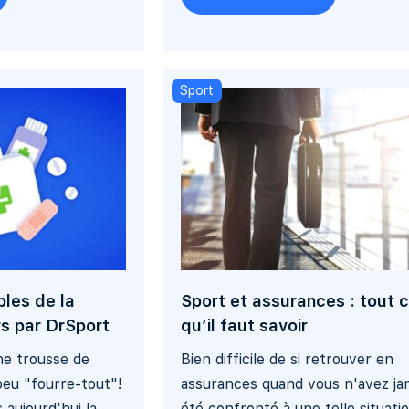
Sport
bles de la
Sport et assurances : tout 
s par DrSport
qu’il faut savoir
ne trousse de
Bien difficile de si retrouver en
eu "fourre-tout"!
assurances quand vous n'avez ja
aujourd'hui la
été confronté à une telle situatio