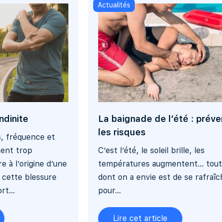
Actualités
ndinite
La baignade de l’été : préve
les risques
, fréquence et
ment trop
C’est l’été, le soleil brille, les
 à l’origine d’une
températures augmentent… tout
r cette blessure
dont on a envie est de se rafraîc
t...
pour...
Lire cet article