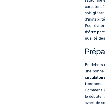
l’automne e
caractérisée
sols glissa
d’instabilité
Pour éviter
d’être part
qualité des
Prépar
En dehors d
une bonne
circulatoir
tendons.
Comment ? 
le débuter 
avant de sor