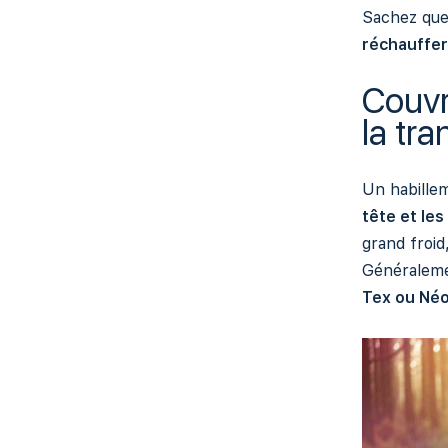
Sachez qu
réchauffer 
Couvr
la tra
Un habillem
tête et les
grand froid,
Généraleme
Tex ou Né