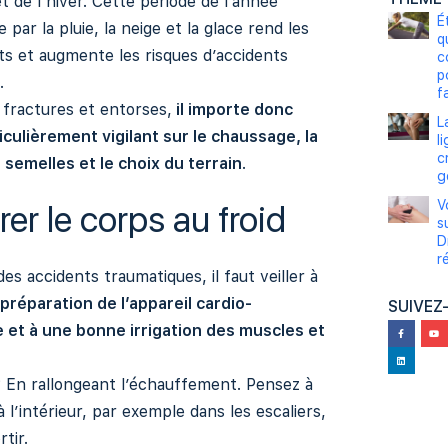
t de l’hiver. Cette période de l’année
É
 par la pluie, la neige et la glace rend les
q
nts et augmente les risques d’accidents
c
p
.
fa
 fractures et entorses,
il importe donc
L
iculièrement vigilant sur le chaussage, la
l
c
 semelles et le choix du terrain
.
g
V
er le corps au froid
s
D
r
es accidents traumatiques, il faut veiller à
préparation de l’appareil cardio-
SUIVEZ
e et à une bonne irrigation des muscles et
En rallongeant l’échauffement. Pensez à
à l’intérieur, par exemple dans les escaliers,
tir.