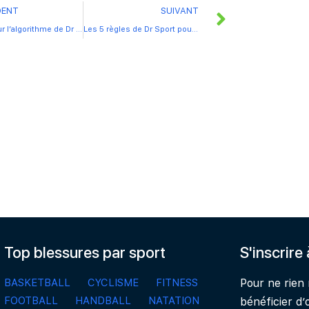
DENT
SUIVANT
Zoom sur l’algorithme de Dr Sport
Les 5 règles de Dr Sport pour traiter une ampoule
Top blessures par sport
S'inscrire
BASKETBALL
CYCLISME
FITNESS
Pour ne rien
FOOTBALL
HANDBALL
NATATION
bénéficier d’