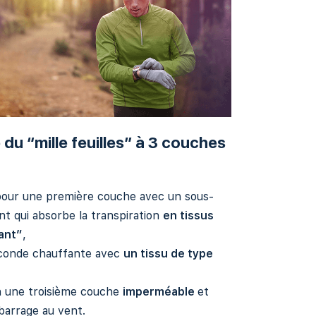
 du “mille feuilles” à 3 couches
our une première couche avec un sous-
t qui absorbe la transpiration
en tissus
ant”
,
conde chauffante avec
un tissu de type
n une troisième couche
imperméable
et
 barrage au vent.