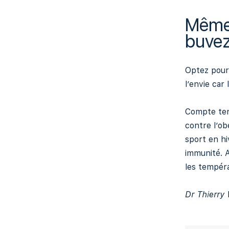
Même 
buvez
Optez pour 
l’envie car 
Compte ten
contre l’ob
sport en h
immunité. A
les tempéra
Dr Thierry