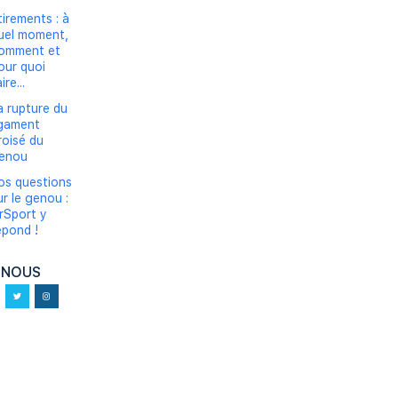
tirements : à
uel moment,
omment et
our quoi
ire...
a rupture du
igament
roisé du
enou
os questions
ur le genou :
rSport y
épond !
-NOUS