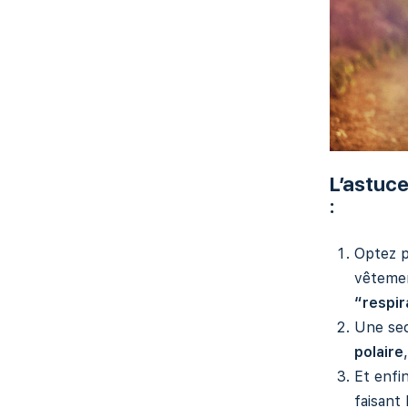
L’astuce
:
Optez p
vêtemen
“respir
Une se
polaire
,
Et enfi
faisant