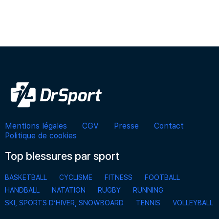
Mentions légales
CGV
Presse
Contact
Politique de cookies
Top blessures par sport
BASKETBALL
CYCLISME
FITNESS
FOOTBALL
HANDBALL
NATATION
RUGBY
RUNNING
SKI, SPORTS D’HIVER, SNOWBOARD
TENNIS
VOLLEYBALL