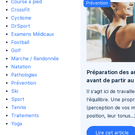
Course à pied
Prévention
CrossFit
Cyclisme
DrSport
Examens Médicaux
Football
Golf
Marche / Randonnée
Natation
Préparation des ar
Pathologies
avant de partir au 
Prévention
Ski
Il s’agit ici de travai
Sport
l’équilibre. Une prop
Tennis
(perception de vos m
Traitements
position, leur tonus…)
Yoga
Lire cet article