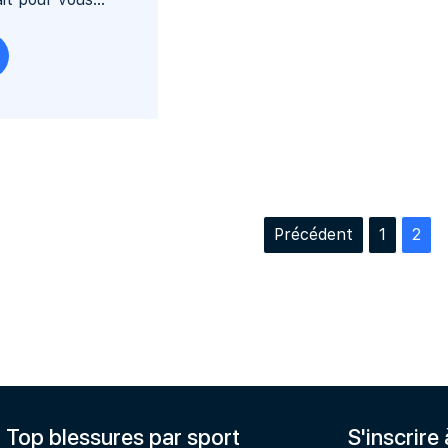
Précédent
1
2
Top blessures par sport
S'inscrire