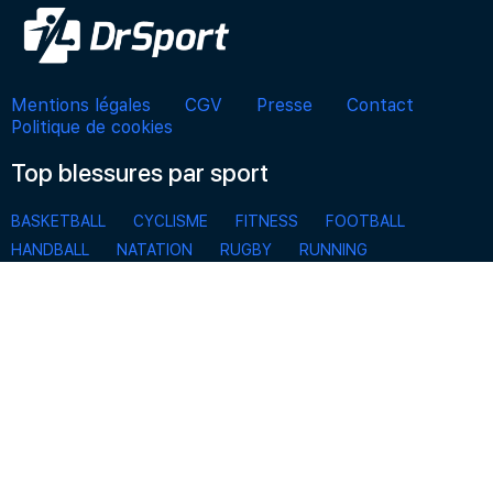
Mentions légales
CGV
Presse
Contact
Politique de cookies
Top blessures par sport
BASKETBALL
CYCLISME
FITNESS
FOOTBALL
HANDBALL
NATATION
RUGBY
RUNNING
SKI, SPORTS D’HIVER, SNOWBOARD
TENNIS
VOLLEYBALL
S'inscrire à la Newsletter
Pour ne rien manquer des actualités de DrSport et
bénéficier d’offres exclusives.