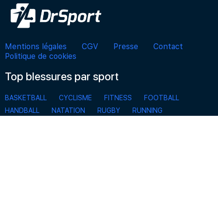
Mentions légales
CGV
Presse
Contact
Politique de cookies
Top blessures par sport
BASKETBALL
CYCLISME
FITNESS
FOOTBALL
HANDBALL
NATATION
RUGBY
RUNNING
SKI, SPORTS D’HIVER, SNOWBOARD
TENNIS
VOLLEYBALL
S'inscrire à la Newsletter
Pour ne rien manquer des actualités de DrSport et
bénéficier d’offres exclusives.