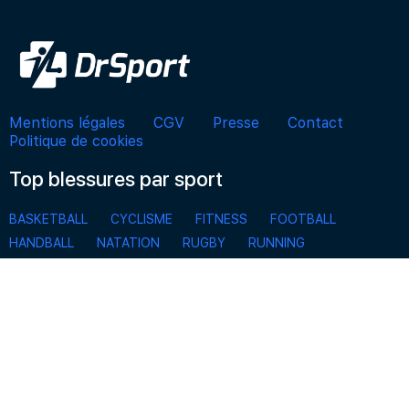
Mentions légales
CGV
Presse
Contact
Politique de cookies
Top blessures par sport
BASKETBALL
CYCLISME
FITNESS
FOOTBALL
HANDBALL
NATATION
RUGBY
RUNNING
SKI, SPORTS D’HIVER, SNOWBOARD
TENNIS
VOLLEYBALL
S'inscrire à la Newsletter
Pour ne rien manquer des actualités de DrSport et
bénéficier d’offres exclusives.