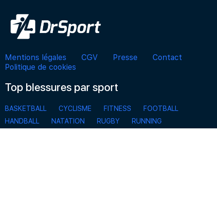
Mentions légales
CGV
Presse
Contact
Politique de cookies
Top blessures par sport
BASKETBALL
CYCLISME
FITNESS
FOOTBALL
HANDBALL
NATATION
RUGBY
RUNNING
SKI, SPORTS D’HIVER, SNOWBOARD
TENNIS
VOLLEYBALL
S'inscrire à la Newsletter
Pour ne rien manquer des actualités de DrSport et
bénéficier d’offres exclusives.