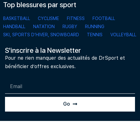
Top blessures par sport
BASKETBALL
CYCLISME
FITNESS
FOOTBALL
HANDBALL
NATATION
RUGBY
RUNNING
SKI, SPORTS D’HIVER, SNOWBOARD
TENNIS
VOLLEYBALL
S'inscrire à la Newsletter
Pour ne rien manquer des actualités de DrSport et
bénéficier d’offres exclusives.
Go
©2020 Dr Sport